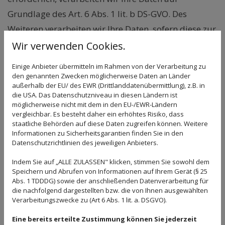
Grundlage des Art. 6 Abs. 1 lit. b DS-GVO. Des
Weiteren verarbeiten wir Ihre Daten, sofern diese zur
Erfüllung einer rechtlichen Verpflichtung
Wir verwenden Cookies.
erforderlich sind, auf Grundlage von Art. 6 Abs. 1 lit.
Einige Anbieter übermitteln im Rahmen von der Verarbeitung zu
c DS-GVO. Die Datenverarbeitung kann ferner auf
den genannten Zwecken möglicherweise Daten an Länder
außerhalb der EU/ des EWR (Drittlanddatenübermittlung), z.B. in
Grundlage unseres berechtigten Interesses nach Art.
die USA. Das Datenschutzniveau in diesen Ländern ist
6 Abs. 1 lit. f DS-GVO erfolgen. Über die jeweils im
möglicherweise nicht mit dem in den EU-/EWR-Ländern
vergleichbar. Es besteht daher ein erhöhtes Risiko, dass
Einzelfall einschlägigen Rechtsgrundlagen wird in
staatliche Behörden auf diese Daten zugreifen können. Weitere
Informationen zu Sicherheitsgarantien finden Sie in den
den folgenden Absätzen dieser
Datenschutzrichtlinien des jeweiligen Anbieters.
Datenschutzerklärung informiert.
Indem Sie auf „ALLE ZULASSEN" klicken, stimmen Sie sowohl dem
Datenlöschung und Speicherdauer
Speichern und Abrufen von Informationen auf Ihrem Gerät (§ 25
Abs. 1 TDDDG) sowie der anschließenden Datenverarbeitung für
Für die von uns vorgenommenen
die nachfolgend dargestellten bzw. die von Ihnen ausgewählten
Verarbeitungsvorgänge geben wir im Folgenden
Verarbeitungszwecke zu (Art 6 Abs. 1 lit. a. DSGVO).
jeweils an, wie lange die Daten bei uns gespeichert
Eine bereits erteilte Zustimmung können Sie jederzeit